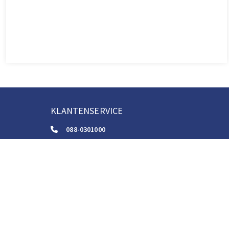
KLANTENSERVICE
088-0301000
klantenservice@boom.nl
ALGEMENE VOORWAARDEN
Algemene Zakelijke Voorwaarden
Gebruiksvoorwaarden Digitale Content