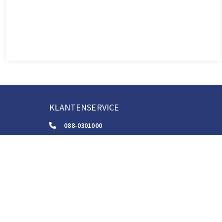
KLANTENSERVICE
088-0301000
klantenservice@boom.nl
ALGEMENE VOORWAARDEN
Algemene Zakelijke Voorwaarden
Gebruiksvoorwaarden Digitale Content