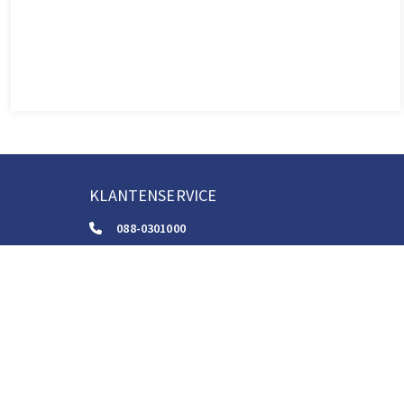
KLANTENSERVICE
088-0301000
klantenservice@boom.nl
ALGEMENE VOORWAARDEN
Algemene Zakelijke Voorwaarden
Gebruiksvoorwaarden Digitale Content