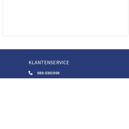
KLANTENSERVICE
088-0301000
klantenservice@boom.nl
ALGEMENE VOORWAARDEN
Algemene Zakelijke Voorwaarden
Gebruiksvoorwaarden Digitale Content