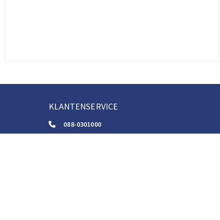
KLANTENSERVICE
088-0301000
klantenservice@boom.nl
ALGEMENE VOORWAARDEN
Algemene Zakelijke Voorwaarden
Gebruiksvoorwaarden Digitale Content