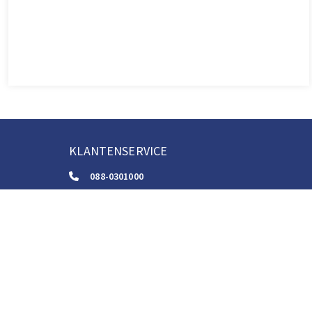
KLANTENSERVICE
088-0301000
klantenservice@boom.nl
ALGEMENE VOORWAARDEN
Algemene Zakelijke Voorwaarden
Gebruiksvoorwaarden Digitale Content