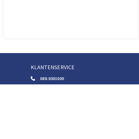
KLANTENSERVICE
088-0301000
klantenservice@boom.nl
ALGEMENE VOORWAARDEN
Algemene Zakelijke Voorwaarden
Gebruiksvoorwaarden Digitale Content