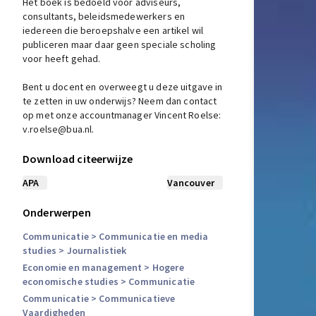
Het boek is bedoeld voor adviseurs,
consultants, beleidsmedewerkers en
iedereen die beroepshalve een artikel wil
publiceren maar daar geen speciale scholing
voor heeft gehad.
Bent u docent en overweegt u deze uitgave in
te zetten in uw onderwijs? Neem dan contact
op met onze accountmanager Vincent Roelse:
v.roelse@bua.nl
.
Download citeerwijze
APA
Vancouver
Onderwerpen
Communicatie
> Communicatie en media
studies
> Journalistiek
Economie en management
> Hogere
economische studies
> Communicatie
Communicatie
> Communicatieve
Vaardigheden