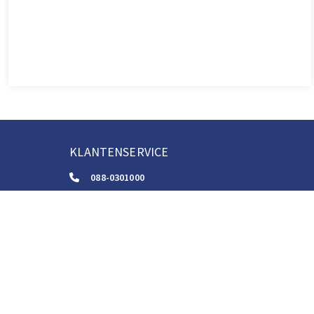
KLANTENSERVICE
088-0301000
klantenservice@boom.nl
ALGEMENE VOORWAARDEN
Algemene Zakelijke Voorwaarden
Gebruiksvoorwaarden Digitale Content