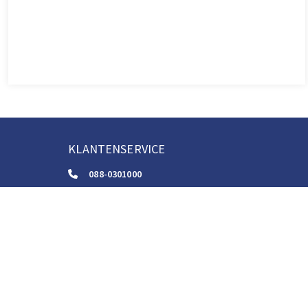
KLANTENSERVICE
088-0301000
klantenservice@boom.nl
ALGEMENE VOORWAARDEN
Algemene Zakelijke Voorwaarden
Gebruiksvoorwaarden Digitale Content