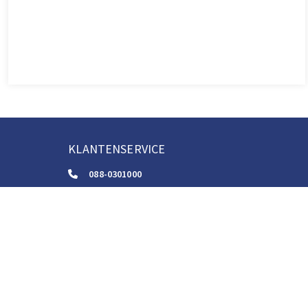
KLANTENSERVICE
088-0301000
klantenservice@boom.nl
ALGEMENE VOORWAARDEN
Algemene Zakelijke Voorwaarden
Gebruiksvoorwaarden Digitale Content