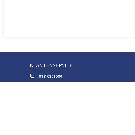
KLANTENSERVICE
088-0301000
klantenservice@boom.nl
ALGEMENE VOORWAARDEN
Algemene Zakelijke Voorwaarden
Gebruiksvoorwaarden Digitale Content