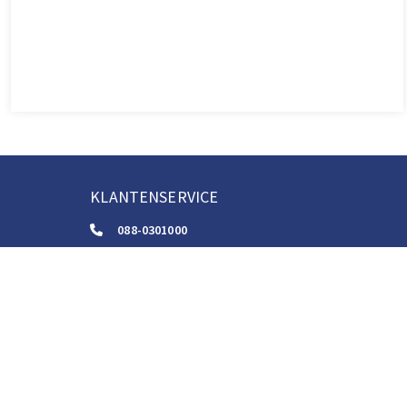
KLANTENSERVICE
088-0301000
klantenservice@boom.nl
ALGEMENE VOORWAARDEN
Algemene Zakelijke Voorwaarden
Gebruiksvoorwaarden Digitale Content