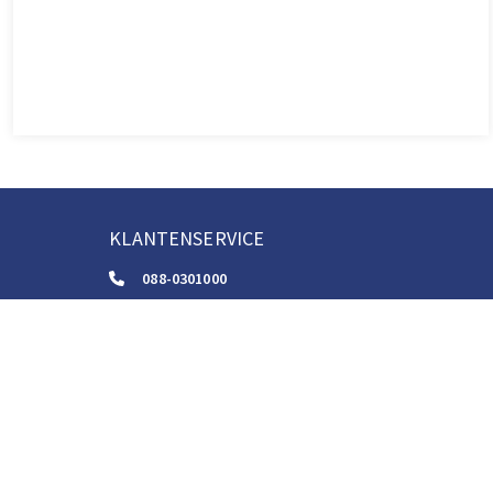
KLANTENSERVICE
088-0301000
klantenservice@boom.nl
ALGEMENE VOORWAARDEN
Algemene Zakelijke Voorwaarden
Gebruiksvoorwaarden Digitale Content