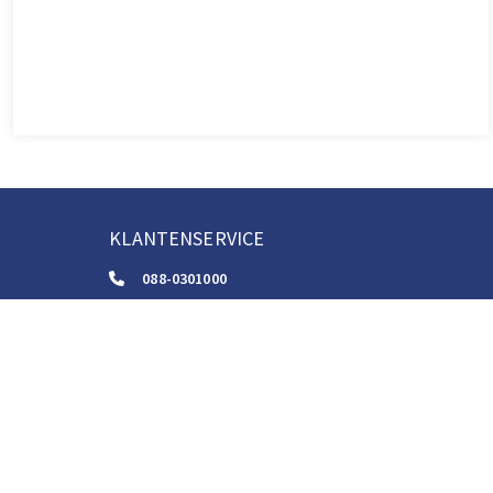
KLANTENSERVICE
088-0301000
klantenservice@boom.nl
ALGEMENE VOORWAARDEN
Algemene Zakelijke Voorwaarden
Gebruiksvoorwaarden Digitale Content