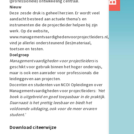
(professionele) ontwikkeling centraal.
Nieuw
Deze zesde druk is geheel herzien. Er wordt veel
aandacht besteed aan actuele thema’s en
instrumenten die de projectleider helpen bij zijn
werk. Op de website,
www.managementvaardighedenvoorprojectleiders.nl,
vind je allerlei ondersteunend (les)materiaal,
toetsen en testen.
Doelgroep
Managementvaardigheden voor projectleiders
is
geschikt voor gebruik binnen het hoger onderwijs,
maar is ook een aanrader voor professionals die
leidinggeven aan projecten.
Docenten en studenten van NCOI Opleidingen over
Managementvaardigheden voor projectleiders:
‘Het
boek is uitgebreid en goed toepasbaar in de praktijk.
Daarnaast is het prettig leesbaar en biedt het
voldoende uitdaging, ook voor de meer ervaren
student.’
Download citeerwijze