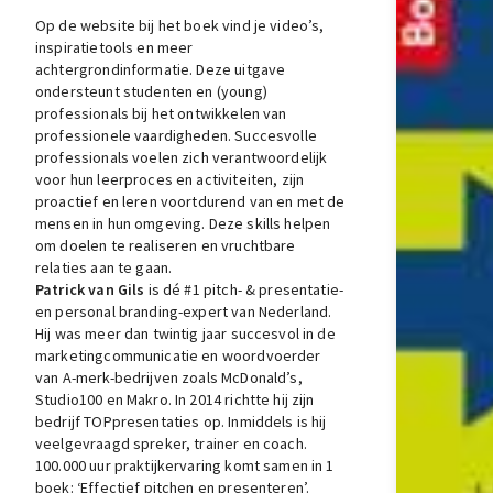
Op de website bij het boek vind je video’s,
inspiratietools en meer
achtergrondinformatie. Deze uitgave
ondersteunt studenten en (young)
professionals bij het ontwikkelen van
professionele vaardigheden. Succesvolle
professionals voelen zich verantwoordelijk
voor hun leerproces en activiteiten, zijn
proactief en leren voortdurend van en met de
mensen in hun omgeving. Deze skills helpen
om doelen te realiseren en vruchtbare
relaties aan te gaan.
Patrick van Gils
is dé #1 pitch- & presentatie-
en personal branding-expert van Nederland.
Hij was meer dan twintig jaar succesvol in de
marketingcommunicatie en woordvoerder
van A-merk-bedrijven zoals McDonald’s,
Studio100 en Makro. In 2014 richtte hij zijn
bedrijf TOPpresentaties op. Inmiddels is hij
veelgevraagd spreker, trainer en coach.
100.000 uur praktijkervaring komt samen in 1
boek: ‘Effectief pitchen en presenteren’.