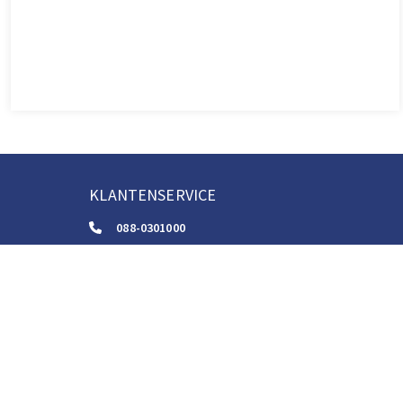
KLANTENSERVICE
088-0301000
klantenservice@boom.nl
ALGEMENE VOORWAARDEN
Algemene Zakelijke Voorwaarden
Gebruiksvoorwaarden Digitale Content