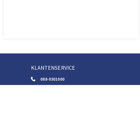
KLANTENSERVICE
088-0301000
klantenservice@boom.nl
ALGEMENE VOORWAARDEN
Algemene Zakelijke Voorwaarden
Gebruiksvoorwaarden Digitale Content