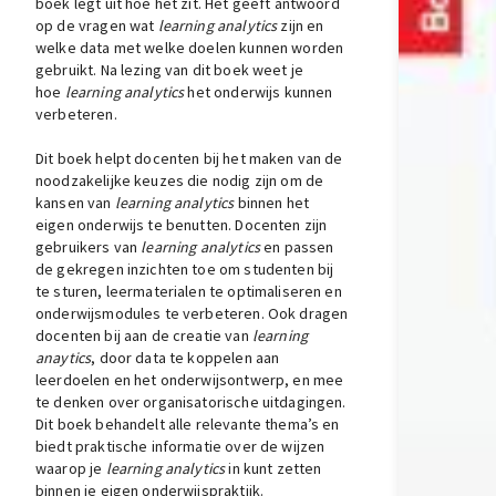
boek legt uit hoe het zit. Het geeft antwoord
op de vragen wat
learning analytics
zijn en
welke data met welke doelen kunnen worden
gebruikt. Na lezing van dit boek weet je
hoe
learning analytics
het onderwijs kunnen
verbeteren.
Dit boek helpt docenten bij het maken van de
noodzakelijke keuzes die nodig zijn om de
kansen van
learning analytics
binnen het
eigen onderwijs te benutten. Docenten zijn
gebruikers van
learning analytics
en passen
de gekregen inzichten toe om studenten bij
te sturen, leermaterialen te optimaliseren en
onderwijsmodules te verbeteren. Ook dragen
docenten bij aan de creatie van
learning
anaytics
, door data te koppelen aan
leerdoelen en het onderwijsontwerp, en mee
te denken over organisatorische uitdagingen.
Dit boek behandelt alle relevante thema’s en
biedt praktische informatie over de wijzen
waarop je
learning analytics
in kunt zetten
binnen je eigen onderwijspraktijk.