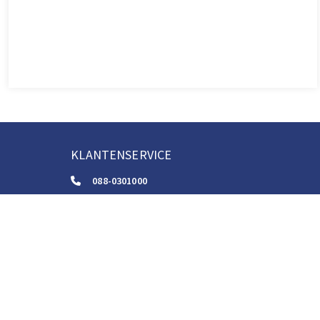
KLANTENSERVICE
088-0301000
klantenservice@boom.nl
ALGEMENE VOORWAARDEN
Algemene Zakelijke Voorwaarden
Gebruiksvoorwaarden Digitale Content