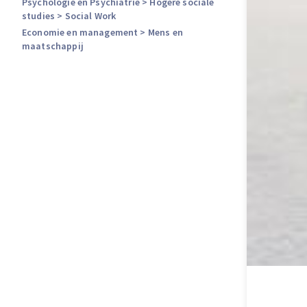
Psychologie en Psychiatrie
> Hogere sociale
studies
> Social Work
Economie en management
> Mens en
maatschappij