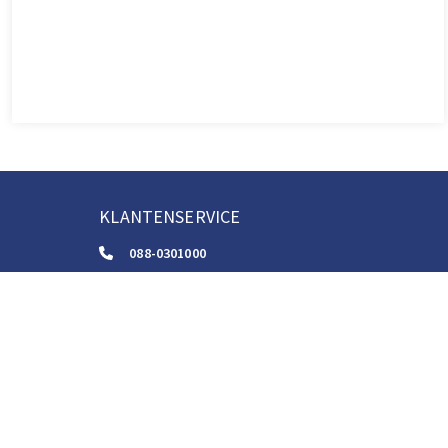
KLANTENSERVICE
088-0301000
klantenservice@boom.nl
ALGEMENE VOORWAARDEN
Algemene Zakelijke Voorwaarden
Gebruiksvoorwaarden Digitale Content