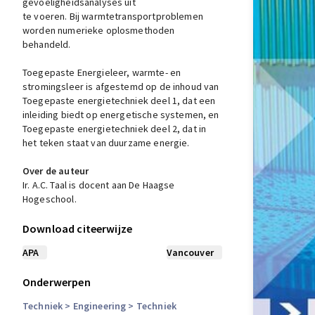
gevoeligheidsanalyses uit
te voeren. Bij warmtetransportproblemen
worden numerieke oplosmethoden
behandeld.
Toegepaste Energieleer, warmte- en
stromingsleer is afgestemd op de inhoud van
Toegepaste energietechniek deel 1, dat een
inleiding biedt op energetische systemen, en
Toegepaste energietechniek deel 2, dat in
het teken staat van duurzame energie.
Over de auteur
Ir. A.C. Taal is docent aan De Haagse
Hogeschool.
Download citeerwijze
APA
Vancouver
Onderwerpen
Techniek
> Engineering
> Techniek