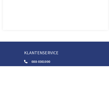
KLANTENSERVICE
088-0301000
klantenservice@boom.nl
ALGEMENE VOORWAARDEN
Algemene Zakelijke Voorwaarden
Gebruiksvoorwaarden Digitale Content