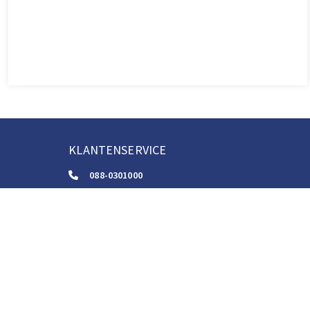
KLANTENSERVICE
088-0301000
klantenservice@boom.nl
ALGEMENE VOORWAARDEN
Algemene Zakelijke Voorwaarden
Gebruiksvoorwaarden Digitale Content