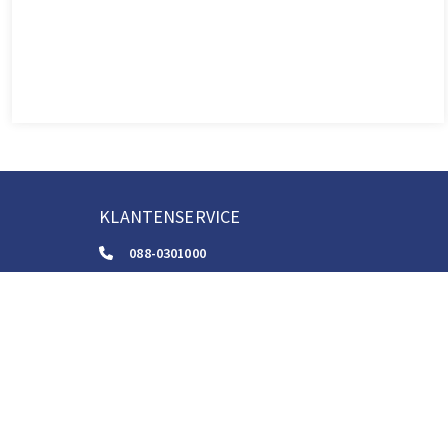
KLANTENSERVICE
088-0301000
klantenservice@boom.nl
ALGEMENE VOORWAARDEN
Algemene Zakelijke Voorwaarden
Gebruiksvoorwaarden Digitale Content