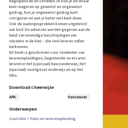
beginperiode en vertellen ze hoe je als leraar
kunt reageren op gewenst en ongewenst
gedrag, hoe je ongewenst gedrag kunt
corrigeren en wat je beter niet kunt doen.
Ook de oudergesprekken komen uitgebreid
aan bod. De adviezen worden gegeven aan de
hand van levendige beschrijvingen van
situaties in de klas – die veel leraren zullen
herkennen.
Dit boek is geschreven voor studenten van
lerarenopleidingen, beginnende en ervaren
leraren in het (speciaal) basisonderwijs, het
(speciaal) voortgezet onderwijs en op het
mbo.
Download citeerwijze
APA
Vancouver
Onderwerpen
Coutinho
> Pabo en lerarenopleiding