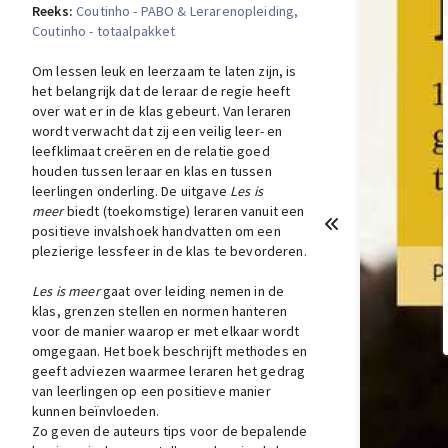
Reeks:
Coutinho - PABO & Lerarenopleiding
,
Coutinho - totaalpakket
Om lessen leuk en leerzaam te laten zijn, is
het belangrijk dat de leraar de regie heeft
over wat er in de klas gebeurt. Van leraren
wordt verwacht dat zij een veilig leer- en
leefklimaat creëren en de relatie goed
houden tussen leraar en klas en tussen
leerlingen onderling. De uitgave
Les is
meer
biedt (toekomstige) leraren vanuit een
positieve invalshoek handvatten om een
plezierige lessfeer in de klas te bevorderen.
Les is meer
gaat over leiding nemen in de
klas, grenzen stellen en normen hanteren
voor de manier waarop er met elkaar wordt
omgegaan. Het boek beschrijft methodes en
geeft adviezen waarmee leraren het gedrag
van leerlingen op een positieve manier
kunnen beïnvloeden.
Zo geven de auteurs tips voor de bepalende