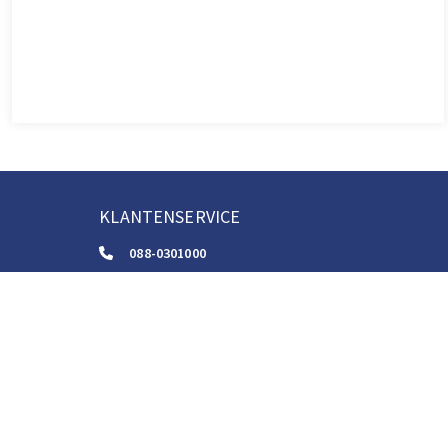
KLANTENSERVICE
088-0301000
klantenservice@boom.nl
ALGEMENE VOORWAARDEN
Algemene Zakelijke Voorwaarden
Gebruiksvoorwaarden Digitale Content