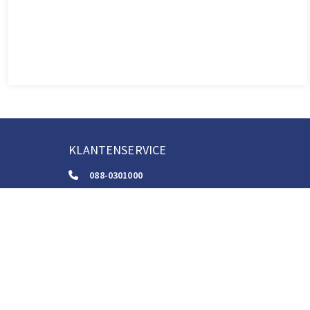
KLANTENSERVICE
088-0301000
klantenservice@boom.nl
ALGEMENE VOORWAARDEN
Algemene Zakelijke Voorwaarden
Gebruiksvoorwaarden Digitale Content