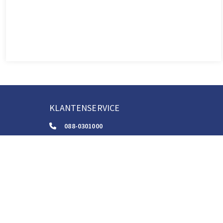
KLANTENSERVICE
088-0301000
klantenservice@boom.nl
ALGEMENE VOORWAARDEN
Algemene Zakelijke Voorwaarden
Gebruiksvoorwaarden Digitale Content