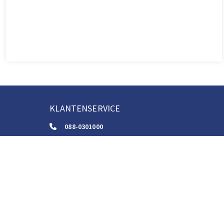
KLANTENSERVICE
088-0301000
klantenservice@boom.nl
ALGEMENE VOORWAARDEN
Algemene Zakelijke Voorwaarden
Gebruiksvoorwaarden Digitale Content