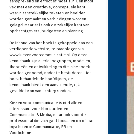
aansprekend en effectief moet zijn. Een mooi
vak met een creatieve, conceptuele kant
waarin aantrekkelijke teksten en beelden
worden gemaakt en verbindingen worden
gelegd. Maar er is ook de zakelijke kant van
opdrachtgevers, budgetten en planning.
De inhoud van het boek is gekoppeld aan een
verdiepende website, te raadplegen via
www.kiezenvoorcommunicatie.nl. Op deze
kennisbank zijn allerlei begrippen, modellen,
theorieën en ontwikkelingen die in het boek
worden genoemd, nader te bestuderen. Het
boek behandelt de hoofdlijnen, de
kennisbank biedt een aanvullende, rijk
gevulde bron van achtergronden.
Kiezen voor communicatie is niet alleen
interessant voor hbo-studenten
Communicatie & Media, maar ook voor de
professional die zich gaat focussen op of laat
bijscholen in Communicatie, PR en
Voorlichting.