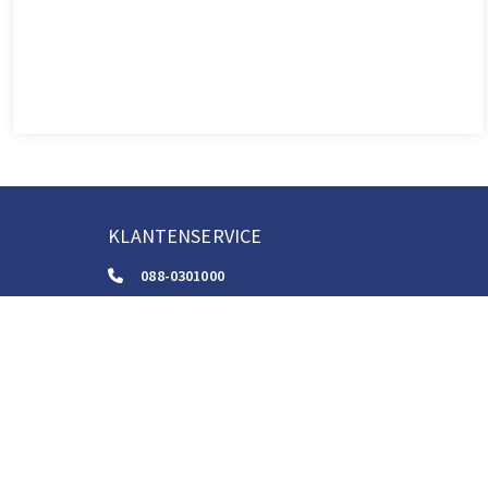
KLANTENSERVICE
088-0301000
klantenservice@boom.nl
ALGEMENE VOORWAARDEN
Algemene Zakelijke Voorwaarden
Gebruiksvoorwaarden Digitale Content