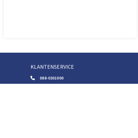
KLANTENSERVICE
088-0301000
klantenservice@boom.nl
ALGEMENE VOORWAARDEN
Algemene Zakelijke Voorwaarden
Gebruiksvoorwaarden Digitale Content