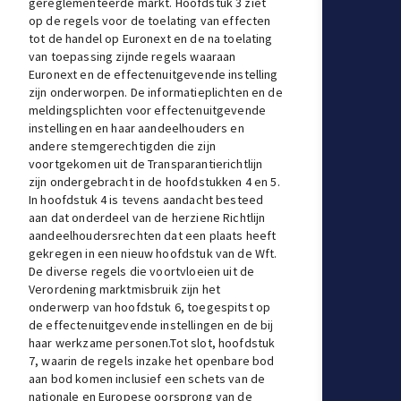
gereglementeerde markt. Hoofdstuk 3 ziet
op de regels voor de toelating van effecten
tot de handel op Euronext en de na toelating
van toepassing zijnde regels waaraan
Euronext en de effectenuitgevende instelling
zijn onderworpen. De informatieplichten en de
meldingsplichten voor effectenuitgevende
instellingen en haar aandeelhouders en
andere stemgerechtigden die zijn
voortgekomen uit de Transparantierichtlijn
zijn ondergebracht in de hoofdstukken 4 en 5.
In hoofdstuk 4 is tevens aandacht besteed
aan dat onderdeel van de herziene Richtlijn
aandeelhoudersrechten dat een plaats heeft
gekregen in een nieuw hoofdstuk van de Wft.
De diverse regels die voortvloeien uit de
Verordening marktmisbruik zijn het
onderwerp van hoofdstuk 6, toegespitst op
de effectenuitgevende instellingen en de bij
haar werkzame personen.Tot slot, hoofdstuk
7, waarin de regels inzake het openbare bod
aan bod komen inclusief een schets van de
nationale en Europese oorsprong van de