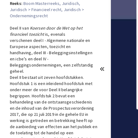
Reeks:
Boom Masterreeks
, Juridisch
,
Juridisch > Financieel recht
, Juridisch >
Ondernemingsrecht
Deel II van
Koersen door de Wet op het
financieel toezicht
is, evenals
verschenen
deel I - Algemene nationale en
Europese aspecten, toezicht en
handhaving
,
deel III - Beleggingsinstellingen
en icbe’s
en
deel IV -
Beleggingsondernemingen
, een zelfstandig
geheel.
Deel II bestaat uit zeven hoofdstukken.
Hoofdstuk 1 is een inleidend hoofdstuk met
onder meer de voor Deel II belangrijke
begrippen. Hoofdstuk 2 bevat een
behandeling van de ontstaansgeschiedenis
en de inhoud van de Prospectusverordening
2017, die op 21 juli 2019 in de gehele EU in
werking is getreden en betrekking heeft op
de aanbieding van effecten aan het publiek en
de toelating tot de handel op een