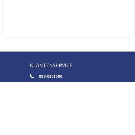
KLANTENSERVICE
088-0301000
klantenservice@boom.nl
ALGEMENE VOORWAARDEN
Algemene Zakelijke Voorwaarden
Gebruiksvoorwaarden Digitale Content