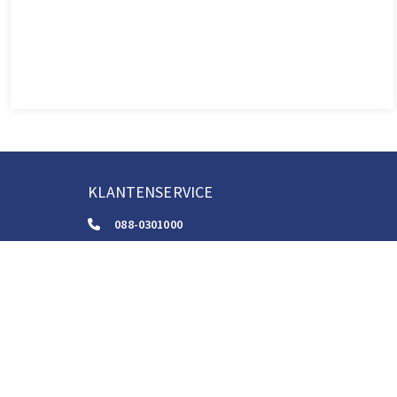
KLANTENSERVICE
088-0301000
klantenservice@boom.nl
ALGEMENE VOORWAARDEN
Algemene Zakelijke Voorwaarden
Gebruiksvoorwaarden Digitale Content