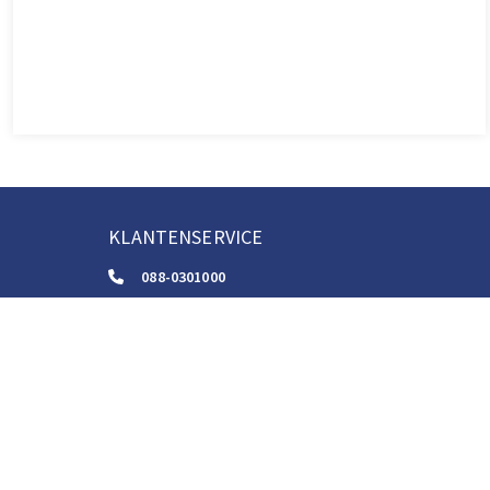
KLANTENSERVICE
088-0301000
klantenservice@boom.nl
ALGEMENE VOORWAARDEN
Algemene Zakelijke Voorwaarden
Gebruiksvoorwaarden Digitale Content