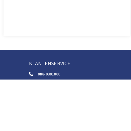
KLANTENSERVICE
088-0301000
klantenservice@boom.nl
ALGEMENE VOORWAARDEN
Algemene Zakelijke Voorwaarden
Gebruiksvoorwaarden Digitale Content