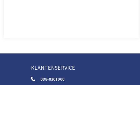
KLANTENSERVICE
088-0301000
klantenservice@boom.nl
ALGEMENE VOORWAARDEN
Algemene Zakelijke Voorwaarden
Gebruiksvoorwaarden Digitale Content