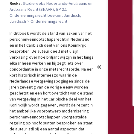
Reeks:
Studiereeks Nederlands-Antilliaans en
Arubaans Recht (SNAAR)
, BP 2.1
Ondernemingsrecht boeken
, Juridisch
,
Juridisch > Ondernemingsrecht
In dit boek wordt de stand van zaken van het
personenvennootschapsrecht in Nederland
en in het Caribisch deel van ons Koninkrijk
besproken. De auteur deelt met u zijn
verbazing over hoe briljant wij zijn in het langs
elkaar heen werken en hij zegt iets over
concordantie in onze metarechtsorde. Na een
kort historisch intermezzo waarin de
Nederlandse wetgevingspogingen sinds de
jaren zeventig van de vorige eeuw worden
geschetst en een kort overzicht van de stand
van wetgeving in het Caribische deel van het
Koninkrijk wordt gegeven, wordt de recent in
het ambtelijke voorontwerp modernisering
personenvennootschappen voorgestelde
regeling op hoofdpunten besproken en staat
de auteur stil bij een aantal aspecten dat