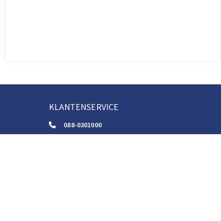
KLANTENSERVICE
088-0301000
klantenservice@boom.nl
ALGEMENE VOORWAARDEN
Algemene Zakelijke Voorwaarden
Gebruiksvoorwaarden Digitale Content