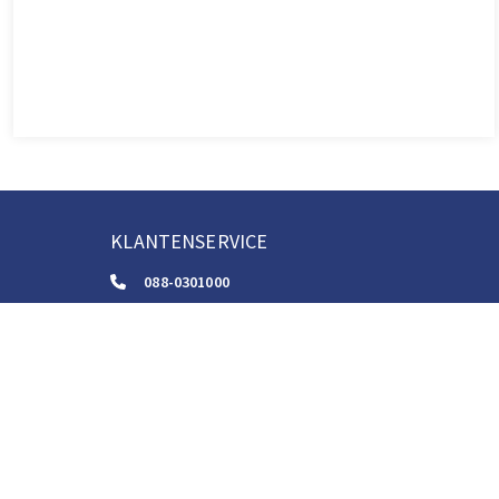
KLANTENSERVICE
088-0301000
klantenservice@boom.nl
ALGEMENE VOORWAARDEN
Algemene Zakelijke Voorwaarden
Gebruiksvoorwaarden Digitale Content