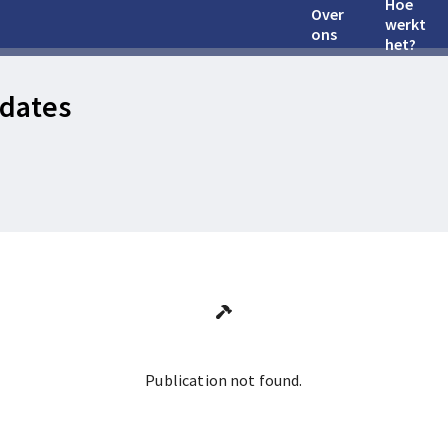
Hoe
Over
werkt
ons
het?
dates
Publication not found.
Ga terug