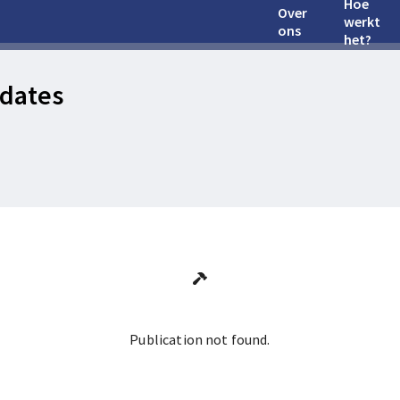
Hoe
Over
werkt
ons
het?
dates
Publication not found.
Ga terug