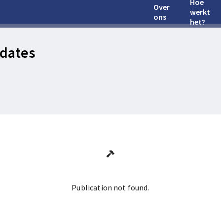
Hoe
Over
werkt
ons
het?
dates
Publication not found.
Ga terug