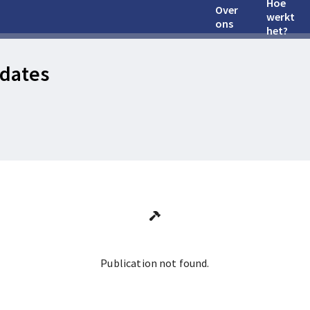
Hoe
Over
werkt
ons
het?
dates
Publication not found.
Ga terug