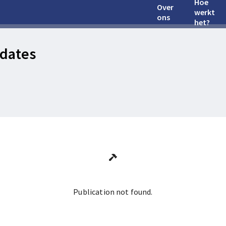
Hoe
Over
werkt
ons
het?
dates
Publication not found.
Ga terug