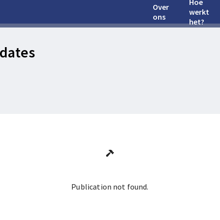
Hoe
Over
werkt
ons
het?
dates
Publication not found.
Ga terug